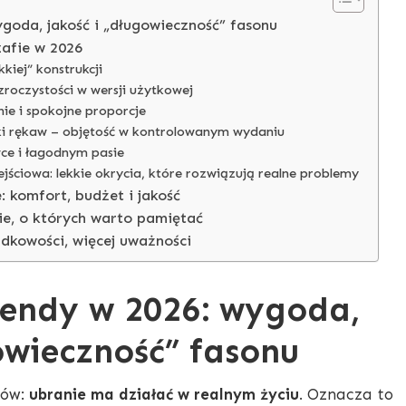
goda, jakość i „długowieczność” fasonu
zafie w 2026
kkiej” konstrukcji
zroczystości w wersji użytkowej
nie i spokojne proporcje
ki rękaw – objętość w kontrolowanym wydaniu
wce i łagodnym pasie
jściowa: lekkie okrycia, które rozwiązują realne problemy
: komfort, budżet i jakość
e, o których warto pamiętać
adkowości, więcej uważności
endy w 2026: wygoda,
owieczność” fasonu
tów:
ubranie ma działać w realnym życiu
. Oznacza to