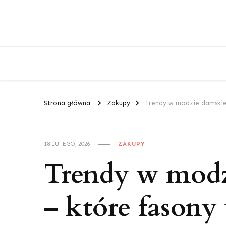
Strona główna
Zakupy
Trendy w modzie damskiej
18 LUTEGO, 2026
ZAKUPY
Trendy w modz
– które fasony