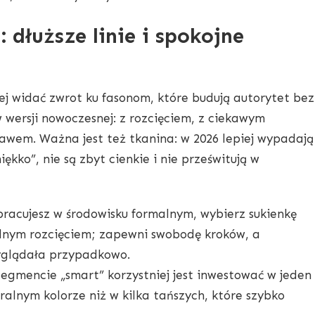
 dłuższe linie i spokojne
ej widać zwrot ku fasonom, które budują autorytet bez
 wersji nowoczesnej: z rozcięciem, z ciekawym
wem. Ważna jest też tkanina: w 2026 lepiej wypadają
iękko”, nie są zbyt cienkie i nie prześwitują w
 pracujesz w środowisku formalnym, wybierz sukienkę
elnym rozcięciem; zapewni swobodę kroków, a
yglądała przypadkowo.
egmencie „smart” korzystniej jest inwestować w jeden
alnym kolorze niż w kilka tańszych, które szybko