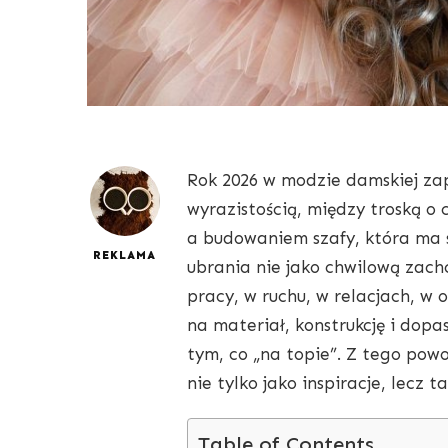
Rok 2026 w modzie damskiej za
wyrazistością, między troską o 
a budowaniem szafy, która ma s
REKLAMA
ubrania nie jako chwilową zach
pracy, w ruchu, w relacjach, w
na materiał, konstrukcję i dop
tym, co „na topie”. Z tego pow
nie tylko jako inspiracje, lecz 
Table of Contents