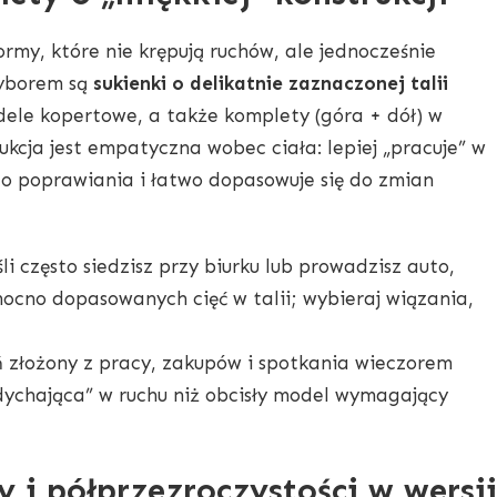
ormy, które nie krępują ruchów, ale jednocześnie
wyborem są
sukienki o delikatnie zaznaczonej talii
dele kopertowe, a także komplety (góra + dół) w
rukcja jest empatyczna wobec ciała: lepiej „pracuje” w
o poprawiania i łatwo dopasowuje się do zmian
śli często siedzisz przy biurku lub prowadzisz auto,
mocno dopasowanych cięć w talii; wybieraj wiązania,
 złożony z pracy, zakupów i spotkania wieczorem
ddychająca” w ruchu niż obcisły model wymagający
 i półprzezroczystości w wersji