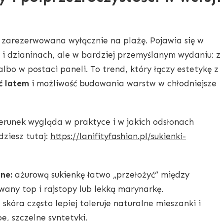
 zarezerwowana wyłącznie na plażę. Pojawia się w
 i dzianinach, ale w bardziej przemyślanym wydaniu: z
bo w postaci paneli. To trend, który łączy estetykę z
ć latem
i możliwość budowania warstw w chłodniejsze
kierunek wygląda w praktyce i w jakich odsłonach
dziesz tutaj:
https://lanifityfashion.pl/sukienki-
ne:
ażurową sukienkę łatwo „przełożyć” między
any top i rajstopy lub lekką marynarkę.
skóra często lepiej toleruje naturalne mieszanki i
e, szczelne syntetyki.