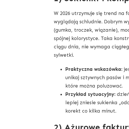
W 2026 utrzymuje się trend na f
wyglądają schludnie. Dobrym 
(gumka, troczek, wiązanie), mo
spójnej kolorystyce. Taka konst
ciągu dnia, nie wymaga ciągłeg
sylwetki.
Praktyczna wskazówka:
je
unikaj sztywnych pasów i 
które można poluzować.
Przykład sytuacyjny:
dzień
lepiej zniesie sukienka „o
korekt co kilka minut.
2) Ażurowe faktury