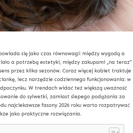
powiada się jako czas równowagi: między wygodą a
ciało a potrzebą estetyki, między zakupami „na teraz”
ens przez kilka sezonów. Coraz więcej kobiet traktuje
ciankę, lecz narzędzie codziennego funkcjonowania: w
 odpoczynku. W trendach widać też większą uważność
asowanie do sylwetki, zamiast ślepego podążania za
odu najciekawsze fasony 2026 roku warto rozpatrywać
także jako praktyczne rozwiązania.