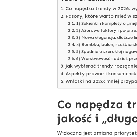
Co napędza trendy w 2026: wy
Fasony, które warto mieć w s
1) Sukienki i komplety o „mię
2) Ażurowe faktury i półprze
3) Nowa elegancja: dłuższe li
4) Bombka, balon, rzeźbiars
5) Spodnie o szerokiej noga
6) Warstwowość i odzież prze
Jak wybierać trendy rozsądnie
Aspekty prawne i konsumencki
Wnioski na 2026: mniej przyp
Co napędza tr
jakość i „dług
Widoczna jest zmiana prioryte