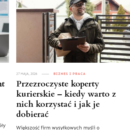
27 MAJA, 2026
BIZNES I PRACA
nt
Przezroczyste koperty
kurierskie – kiedy warto z
nich korzystać i jak je
dobierać
óły
Większość firm wysyłkowych myśli o