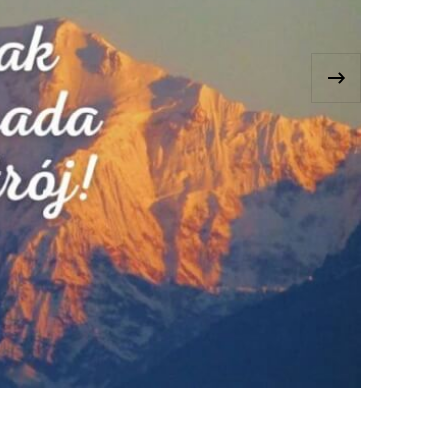
CIEKAWOSTKI
POPULARNE
Państwo na literę D
›
20 LUTEGO, 2025