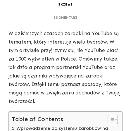
SKIBAS
DO
1 KOMENTARZ
ILE
YOUTUBE
W dzisiejszych czasach zarobki na YouTube są
PŁACI
ZA
tematem, który interesuje wielu twórców. W
1000
tym artykule przyjrzymy się, ile YouTube płaci
WYŚWIETLEŃ
W
za 1000 wyświetleń w Polsce. Omówimy także,
POLSCE
jak działa program partnerski YouTube oraz
jakie są czynniki wpływające na zarobki
twórców. Dzięki temu poznasz sposoby, które
mogą pomóc w zwiększeniu dochodów z Twojej
twórczości.
Table of Contents
Wprowadzenie do systemu zarobków na