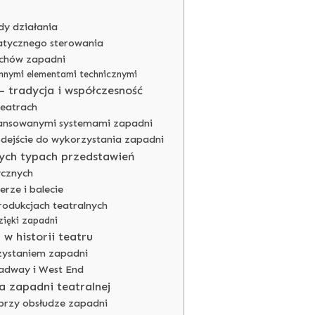
dy działania
tycznego sterowania
uchów zapadni
innymi elementami technicznymi
– tradycja i współczesność
teatrach
wansowanymi systemami zapadni
odejście do wykorzystania zapadni
ych typach przedstawień
ycznych
rze i balecie
odukcjach teatralnych
zięki zapadni
w historii teatru
zystaniem zapadni
adway i West End
a zapadni teatralnej
przy obsłudze zapadni