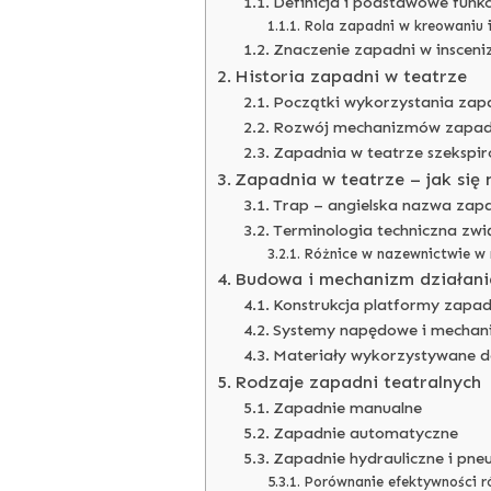
Definicja i podstawowe funkc
Rola zapadni w kreowaniu il
Znaczenie zapadni w insceni
Historia zapadni w teatrze
Początki wykorzystania zap
Rozwój mechanizmów zapadn
Zapadnia w teatrze szekspi
Zapadnia w teatrze – jak się
Trap – angielska nazwa zapa
Terminologia techniczna zw
Różnice w nazewnictwie w 
Budowa i mechanizm działania
Konstrukcja platformy zapad
Systemy napędowe i mechan
Materiały wykorzystywane 
Rodzaje zapadni teatralnych
Zapadnie manualne
Zapadnie automatyczne
Zapadnie hydrauliczne i pn
Porównanie efektywności r