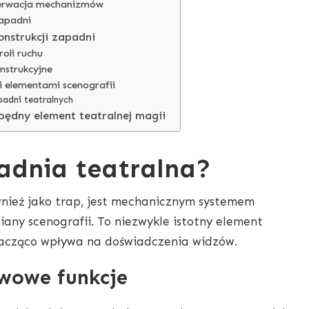
serwacja mechanizmów
zapadni
nstrukcji zapadni
oli ruchu
nstrukcyjne
i elementami scenografii
padni teatralnych
będny element teatralnej magii
adnia teatralna?
nież jako trap, jest mechanicznym systemem
ny scenografii. To niezwykle istotny element
nacząco wpływa na doświadczenia widzów.
awowe funkcje