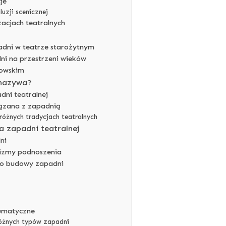
je
uzji scenicznej
zacjach teatralnych
adni w teatrze starożytnym
i na przestrzeni wieków
rowskim
 nazywa?
dni teatralnej
iązana z zapadnią
różnych tradycjach teatralnych
 zapadni teatralnej
ni
izmy podnoszenia
do budowy zapadni
eumatyczne
óżnych typów zapadni