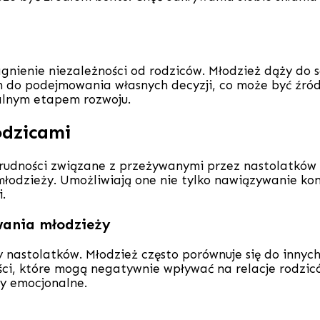
gnienie niezależności od rodziców. Młodzież dąży do s
ich do podejmowania własnych decyzji, co może być źró
ralnym etapem rozwoju.
odzicami
ę trudności związane z przeżywanymi przez nastolatkó
łodzieży. Umożliwiają one nie tylko nawiązywanie kon
.
wania młodzieży
stolatków. Młodzież często porównuje się do innych, co
łości, które mogą negatywnie wpływać na relacje rodz
y emocjonalne.