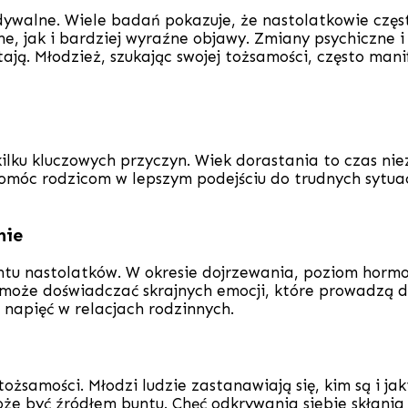
walne. Wiele badań pokazuje, że nastolatkowie częst
, jak i bardziej wyraźne objawy. Zmiany psychiczne 
ają. Młodzież, szukając swojej tożsamości, często man
kilku kluczowych przyczyn. Wiek dorastania to czas n
móc rodzicom w lepszym podejściu do trudnych sytuacji
nie
ntu nastolatków. W okresie dojrzewania, poziom horm
 może doświadczać skrajnych emocji, które prowadzą do
 napięć w relacjach rodzinnych.
ożsamości. Młodzi ludzie zastanawiają się, kim są i ja
że być źródłem buntu. Chęć odkrywania siebie skłania