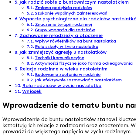
Jak radzić sobie z buntowniczym nastolatkiem
Zmiana podejścia rodziców
Szukanie wspólnych zainteresowań
Wsparcie psychologiczne dla rodziców nastolatk
Znaczenie terapii rodzinnej
Grupy wsparcia dla rodziców
Zachowanie młodzieży a otoczenie
Wpływ rówieśników na bunt nastolatka
Rola szkoły w życiu nastolatka
Jak zmniejszyć agresję u nastolatków
Techniki komunikacyjne
Aktywności fizyczne jako forma odreagowania
Relacje rodzinne w wieku nastoletnim
Budowanie zaufania w rodzinie
Jak efektywnie rozmawiać z nastolatkiem
Rola rodziców w życiu nastolatka
Wniosek
Wprowadzenie do tematu buntu na
Wprowadzenie do buntu nastolatków stanowi kluczow
kształtują ich relacje z rodzicami oraz otoczeniem.
prowadzi do większego napięcia w życiu rodzinnym.