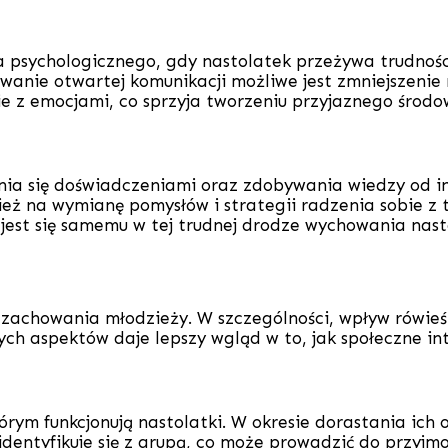
psychologicznego, gdy nastolatek przeżywa trudności.
anie otwartej komunikacji możliwe jest zmniejszenie n
e z emocjami, co sprzyja tworzeniu przyjaznego środow
lenia się doświadczeniami oraz zdobywania wiedzy od 
nież na wymianę pomysłów i strategii radzenia sobie 
 jest się samemu w tej trudnej drodze wychowania nast
achowania młodzieży. W szczególności, wpływ rówieśni
ych aspektów daje lepszy wgląd w to, jak społeczne i
órym funkcjonują nastolatki. W okresie dorastania ic
 identyfikuje się z grupą, co może prowadzić do przy