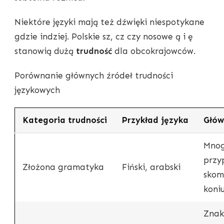
Niektóre języki mają też dźwięki niespotykane
gdzie indziej. Polskie sz, cz czy nosowe ą i ę
stanowią dużą
trudność
dla obcokrajowców.
Porównanie głównych źródeł trudności
językowych
Kategoria trudności
Przykład języka
Głów
Mnog
przy
Złożona gramatyka
Fiński, arabski
skom
koni
Znak