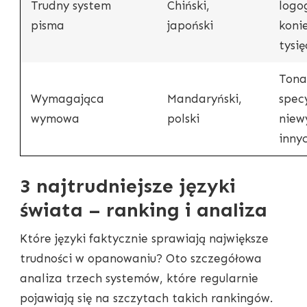
Trudny system
Chiński,
logo
pisma
japoński
koni
tysię
Tona
Wymagająca
Mandaryński,
specy
wymowa
polski
niew
inny
3 najtrudniejsze języki
świata – ranking i analiza
Które języki faktycznie sprawiają największe
trudności w opanowaniu? Oto szczegółowa
analiza trzech systemów, które regularnie
pojawiają się na szczytach takich rankingów.