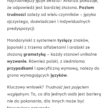
najtrudniejszy język świata? Analiza pokazuje,
że odpowiedź jest bardziej złożona.
Poziom
trudności
zależy od wielu czynników – języka
ojczystego, doświadczeń i indywidualnych
predyspozycji.
Mandaryński z systemem
tysiący
znaków,
japoński z trzema alfabetami i arabski ze
złożoną
gramatyką
– każdy stanowi unikalne
wyzwanie
. Również polski, z siedmioma
przypadkami
i specyficzną wymową, należy do
grona wymagających
języków
.
Kluczowy wniosek?
Trudność jest pojęciem
względnym
. To, co dla jednych osób jest barierą
nie do pokonania, dla innych może być
fascynującą przygodą.