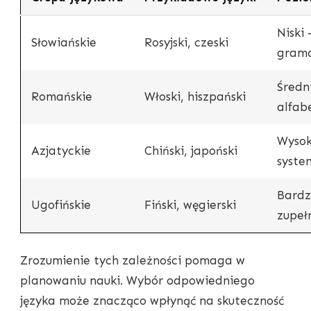
Niski
Słowiańskie
Rosyjski, czeski
gram
Średn
Romańskie
Włoski, hiszpański
alfab
Wysok
Azjatyckie
Chiński, japoński
syste
Bardz
Ugofińskie
Fiński, węgierski
zupeł
Zrozumienie tych zależności pomaga w
planowaniu nauki. Wybór odpowiedniego
języka może znacząco wpłynąć na skuteczność